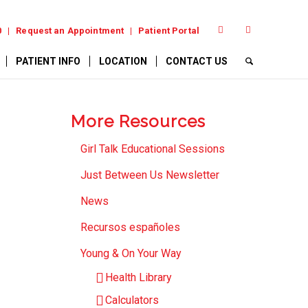
0
Request an Appointment
Patient Portal
PATIENT INFO
LOCATION
CONTACT US
More Resources
Girl Talk Educational Sessions
Just Between Us Newsletter
News
Recursos españoles
Young & On Your Way
Health Library
Calculators