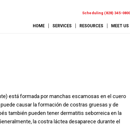
Scheduling (828) 345-080
HOME
SERVICES
RESOURCES
MEET US
ctante) está formada por manchas escamosas en el cuero
o puede causar la formación de costras gruesas y de
bés también pueden tener dermatitis seborreica en la
o. Generalmente, la costra láctea desaparece durante el